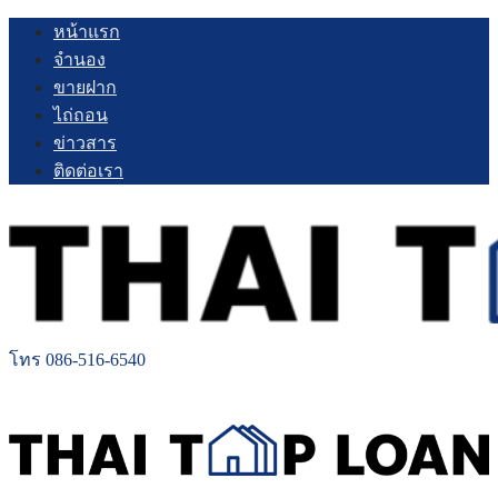
Skip
หน้าแรก
to
จำนอง
content
ขายฝาก
ไถ่ถอน
ข่าวสาร
ติดต่อเรา
โทร 086-516-6540