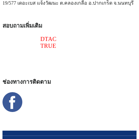
19/577 เดอะเบส แจ้งวัฒนะ ต.คลองเกลือ อ.ปากเกร็ด จ.นนทบุรี
สอบถามเพิ่มเติม
086-516-6540
DTAC
097-241-4518
TRUE
@thaitoploan
thaitoploan@gmail.com
ช่องทางการติดตาม