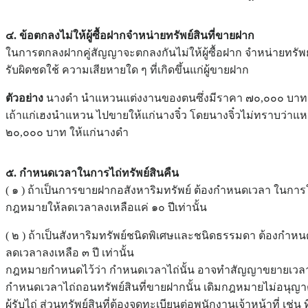
๔. ข้อตกลงไม่ให้ผู้ซื้อฝากจำหน่ายทรัพย์สินที่ขายฝาก
ในการตกลงฝากคู่สัญญาจะตกลงกันไม่ให้ผู้ซื้อฝาก จำหน่ายทรัพย์สิ
รับผิดชดใช้ ความเสียหายใด ๆ ที่เกิดขึ้นแก่ผู้ขายฝาก
ตัวอย่าง
นางดำ นำแหวนแต่งงานของตนซึ่งมีราคา ๗๐,๐๐๐ บาท ไ
เถ้าแก่เฮงนำแหวน ไปขายให้แก่นางจิ๋ว โดยนางจิ๋วไม่ทราบว่าแหว
๒๐,๐๐๐ บาท ให้แก่นางดำ
๕. กำหนดเวลาในการไถ่ทรัพย์สินคืน
( ๑ ) ถ้าเป็นการขายฝากอสังหาริมทรัพย์ ต้องกำหนดเวลา ในการใช้
กฎหมายให้ลดเวลาลงเหลือแค่ ๑๐ ปีเท่านั้น
( ๒ ) ถ้าเป็นสังหาริมทรัพย์ชนิดพิเศษและชนิดธรรมดา ต้องกำหนดเ
ลดเวลาลงเหลือ ๓ ปี เท่านั้น
กฎหมายกำหนดไว้ว่า กำหนดเวลาไถ่นั้น อาจทำสัญญาขยายเวลา
กำหนดเวลาไถ่ถอนทรัพย์สินที่ขายฝากนั้น เดิมกฎหมายไม่อนุญาต
ผู้รับไถ่ ส่วนทรัพย์สินที่ต้องจดทะเบียนต่อพนักงานเจ้าหน้าที่ เ