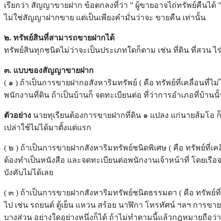
เรียกว่า สัญญาขายฝาก ข้อตกลงที่ว่า ” ผู้ขายอาจไถ่ทรัพย์คืนได้
ไม่ใช่สัญญาฝากขาย แต่เป็นเพียงคำมั่นว่าจะ ขายคืน เท่านั้น
๒. ทรัพย์สินที่สามารถขายฝากได้
ทรัพย์สินทุกชนิดไม่ว่าจะเป็นประเภทใดก็ตาม เช่น ที่ดิน ที่สวน
๓. แบบของสัญญาขายฝาก
( ๑ ) ถ้าเป็นการขายฝากอสังหาริมทรัพย์ ( คือ ทรัพย์ที่เคลื่อนที่ไม
พนักงานที่ดิน ถ้าเป็นบ้านก็ จดทะเบียนต่อ ที่ว่าการอำเภอที่บ้านนั
ตัวอย่าง
นายทุเรียนต้องการขายฝากที่ดิน ๑ แปลง แก่นายส้มโอ ก็ต
เปล่าใช้ไม่ได้มาตั้งแต่แรก
( ๒ ) ถ้าเป็นการขายฝากสังหาริมทรัพย์ชนิดพิเศษ ( คือ ทรัพย์ที่เ
ต้องทำเป็นหนังสือ และจดทะเบียนต่อพนักงานเจ้าหน้าที่ โดยเรือ
บังคับไม่ได้เลย
( ๓ ) ถ้าเป็นการขายฝากสังหาริมทรัพย์ชนิดธรรมดา ( คือ ทรัพย์ที่
ไป เช่น รถยนต์ ตู้เย็น แหวน สร้อย นาฬิกา โทรทัศน์ ฯลฯ การขาย
บางส่วน อย่างใดอย่างหนึ่งก็ได้ ถ้าไม่ทำตามนี้แล้วกฎหมายถือว่