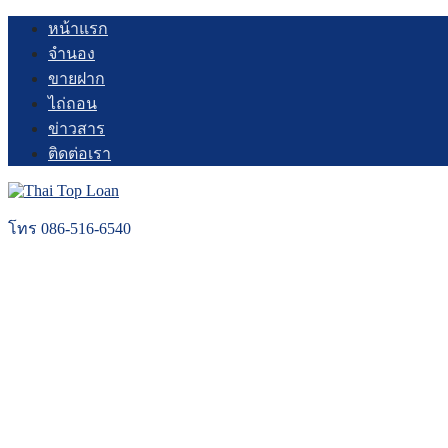
Skip
หน้าแรก
to
จำนอง
content
ขายฝาก
ไถ่ถอน
ข่าวสาร
ติดต่อเรา
โทร 086-516-6540