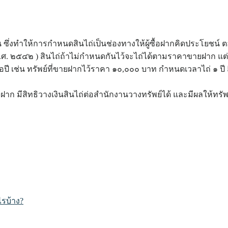
ซึ่งทำให้การกำหนดสินไถ่เป็นช่องทางให้ผู้ซื้อฝากคิดประโยชน์ 
( พ.ศ. ๒๕๔๒ ) สินไถ่ถ้าไม่กำหนดกันไว้จะไถ่ได้ตามราคาขายฝาก แ
เช่น ทรัพย์ที่ขายฝากไว้ราคา ๑๐,๐๐๐ บาท กำหนดเวลาไถ่ ๑ ปี สิ
ยฝาก มีสิทธิวางเงินสินไถ่ต่อสำนักงานวางทรัพย์ได้ และมีผลให้ทรัพ
ไรบ้าง?