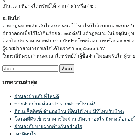
เกินเวลา ที่อาจไถ่ทรัพย์ได้ ตาม ( ๑ ) หรือ ( ๒ )
๖. สินไถ่
ตามกฎหมายเดิม สินไถ่จะกำหนดไว้เท่าไรก็ได้ตามแต่จะตกลงกัน 
อัตราดอกเบี้ยไว้ไม่เกินร้อยละ ๑๕ ต่อปี แต่กฎหมายในปัจจุบัน 
ต้องไม่เกิน ราคาขายฝากรวมกับประโยชน์ตอบแทนร้อยละ ๑๕ ต่อปี 
ผู้ขายฝากสามารถขอไถ่ได้ในราคา ๑๑,๕๐๐๐ บาท
ในกรณีที่ครบกำหนดเวลาไถ่ทรัพย์ถ้าผู้ซื้อฝากไม่ยอมรับไถ่ ผู้ขา
ค้นหา
สำหรับ:
บทความล่าสุด
จำนองบ้านกับที่ไหนดี
ขายฝากบ้าน คืออะไร ขายฝากที่ไหนดี?
ติดแบล็คลิสต์ จำนองบ้าน ที่ดินได้ไหม มีที่ไหนรับบ้าง?
โฉนดที่ดินเข้าธนาคารไม่ผ่าน เกิดจากอะไร มีทางเลือกอะ
จำนองกับขายฝากต่างกันอย่างไร
เครดิตบูโร