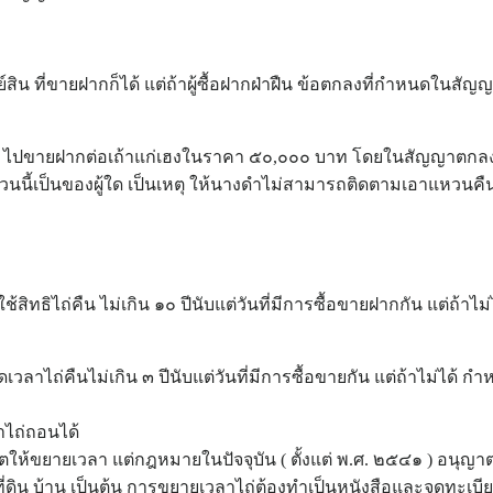
น ที่ขายฝากก็ได้ แต่ถ้าผู้ซื้อฝากฝ่าฝืน ข้อตกลงที่กำหนดในสัญญา
ปขายฝากต่อเถ้าแก่เฮงในราคา ๕๐,๐๐๐ บาท โดยในสัญญาตกลงว่า 
นนี้เป็นของผู้ใด เป็นเหตุ ให้นางดำไม่สามารถติดตามเอาแหวนคืนไ
สิทธิไถ่คืน ไม่เกิน ๑๐ ปีนับแต่วันที่มีการซื้อขายฝากกัน แต่ถ้า
วลาไถ่คืนไม่เกิน ๓ ปีนับแต่วันที่มีการซื้อขายกัน แต่ถ้าไม่ได้ ก
ไถ่ถอนได้
ให้ขยายเวลา แต่กฎหมายในปัจจุบัน ( ตั้งแต่ พ.ศ. ๒๕๔๑ ) อนุญา
ช่น ที่ดิน บ้าน เป็นต้น การขยายเวลาไถ่ต้องทำเป็นหนังสือและจดทะเบ