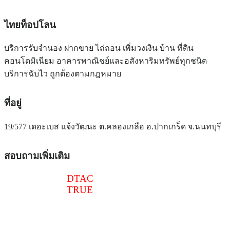
ไทยท็อปโลน
บริการรับจำนอง ฝากขาย ไถ่ถอน เพิ่มวงเงิน บ้าน ที่ดิน
คอนโดมิเนียม อาคารพาณิชย์และอสังหาริมทรัพย์ทุกชนิด
บริการฉับไว ถูกต้องตามกฎหมาย
ที่อยู่
19/577 เดอะเบส แจ้งวัฒนะ ต.คลองเกลือ อ.ปากเกร็ด จ.นนทบุรี
สอบถามเพิ่มเติม
086-516-6540
DTAC
097-241-4518
TRUE
@thaitoploan
thaitoploan@gmail.com