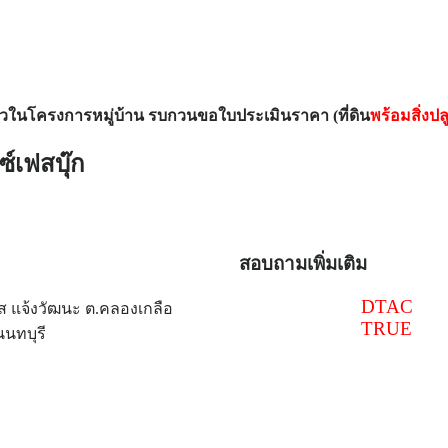
เดี่ยวในโครงการหมู่บ้าน รบกวนขอใบประเมินราคา (ที่ดิน
พร้อมสิ่งปล
์เฟสบุ๊ก
สอบถามเพิ่มเติม
086-516-6540
DTAC
ส แจ้งวัฒนะ ต.คลองเกลือ
097-241-4518
TRUE
นนทบุรี
@thaitoploan
thaitoploan@gmail.com