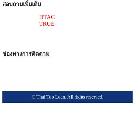
สอบถามเพิ่มเติม
086-516-6540
DTAC
097-241-4518
TRUE
@thaitoploan
thaitoploan@gmail.com
ช่องทางการติดตาม
© Thai Top Loan. All rights reserved.