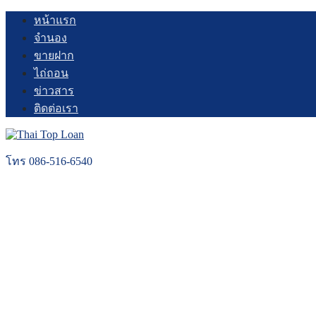
Skip
หน้าแรก
to
จำนอง
content
ขายฝาก
ไถ่ถอน
ข่าวสาร
ติดต่อเรา
โทร 086-516-6540