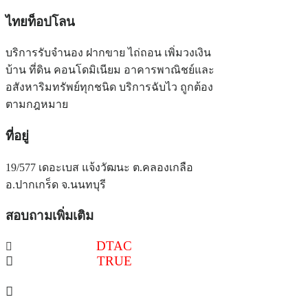
ไทยท็อปโลน
บริการรับจำนอง ฝากขาย ไถ่ถอน เพิ่มวงเงิน
บ้าน ที่ดิน คอนโดมิเนียม อาคารพาณิชย์และ
อสังหาริมทรัพย์ทุกชนิด บริการฉับไว ถูกต้อง
ตามกฎหมาย
ที่อยู่
19/577 เดอะเบส แจ้งวัฒนะ ต.คลองเกลือ
อ.ปากเกร็ด จ.นนทบุรี
สอบถามเพิ่มเติม
086-516-6540
DTAC
097-241-4518
TRUE
@thaitoploan
thaitoploan@gmail.com