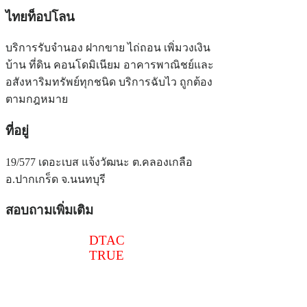
ไทยท็อปโลน
บริการรับจำนอง ฝากขาย ไถ่ถอน เพิ่มวงเงิน
บ้าน ที่ดิน คอนโดมิเนียม อาคารพาณิชย์และ
อสังหาริมทรัพย์ทุกชนิด บริการฉับไว ถูกต้อง
ตามกฎหมาย
ที่อยู่
19/577 เดอะเบส แจ้งวัฒนะ ต.คลองเกลือ
อ.ปากเกร็ด จ.นนทบุรี
สอบถามเพิ่มเติม
086-516-6540
DTAC
097-241-4518
TRUE
@thaitoploan
thaitoploan@gmail.com